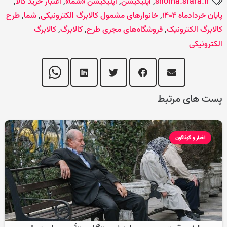
shoma.sfara.ir
,
اپلیکیشن
,
اپلیکیشن «شما»
,
اعتبار خرید کالا
,
پایان خردادماه ۱۴۰۴
,
خانوارهای مشمول کالابرگ الکترونیکی
,
شما
,
طرح
کالابرگ الکترونیک
,
فروشگاه‌های مجری طرح
,
کالابرگ
,
کالابرگ
الکترونیکی
پست های مرتبط
اخبار و گوناگون