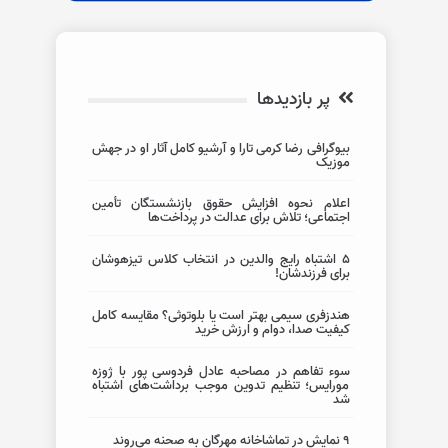
پر بازدیدها
بیوگرافی رضا کرمی تارا و آرشیو کامل آثار او در جهش
موزیک
اعلام نحوه افزایش حقوق بازنشستگان تأمین
اجتماعی؛ تلاش برای عدالت در پرداخت‌ها
5 اشتباه رایج والدین در انتخاب کلاس تیزهوشان
برای فرزندشان!
هندزفری سیمی بهتر است یا بلوتوثی؟ مقایسه کامل
کیفیت صدا، دوام و ارزش خرید
سوء تفاهم در مصاحبه عادل فردوسی پور با ژوزه
مورایس؛ تنظیم تدوین موجب برداشت‌های اشتباه
شد
۹ نمایش در تماشاخانه مهرگان به صحنه می‌روند