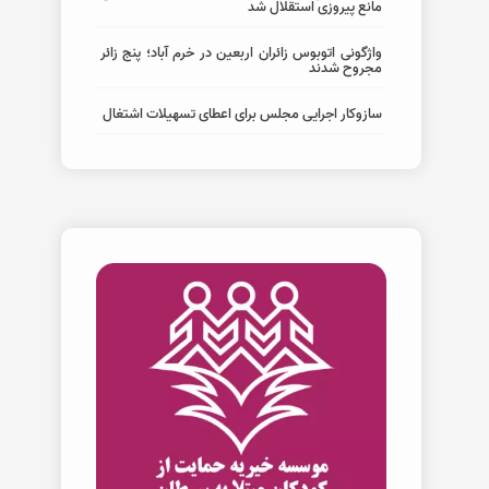
مانع پیروزی استقلال شد
واژگونی اتوبوس زائران اربعین در خرم آباد؛ پنج زائر
مجروح شدند
سازوکار اجرایی مجلس برای اعطای تسهیلات اشتغال