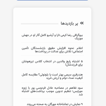
پر بازدیدها
بیوگرافی رضا کرمی تارا و آرشیو کامل آثار او در جهش
موزیک
اعلام نحوه افزایش حقوق بازنشستگان تأمین
اجتماعی؛ تلاش برای عدالت در پرداخت‌ها
5 اشتباه رایج والدین در انتخاب کلاس تیزهوشان
برای فرزندشان!
هندزفری سیمی بهتر است یا بلوتوثی؟ مقایسه کامل
کیفیت صدا، دوام و ارزش خرید
سوء تفاهم در مصاحبه عادل فردوسی پور با ژوزه
مورایس؛ تنظیم تدوین موجب برداشت‌های اشتباه
شد
۹ نمایش در تماشاخانه مهرگان به صحنه می‌روند