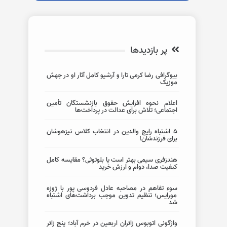
پر بازدیدها
بیوگرافی رضا کرمی تارا و آرشیو کامل آثار او در جهش
موزیک
اعلام نحوه افزایش حقوق بازنشستگان تأمین
اجتماعی؛ تلاش برای عدالت در پرداخت‌ها
5 اشتباه رایج والدین در انتخاب کلاس تیزهوشان
برای فرزندشان!
هندزفری سیمی بهتر است یا بلوتوثی؟ مقایسه کامل
کیفیت صدا، دوام و ارزش خرید
سوء تفاهم در مصاحبه عادل فردوسی پور با ژوزه
مورایس؛ تنظیم تدوین موجب برداشت‌های اشتباه
شد
واژگونی اتوبوس زائران اربعین در خرم آباد؛ پنج زائر